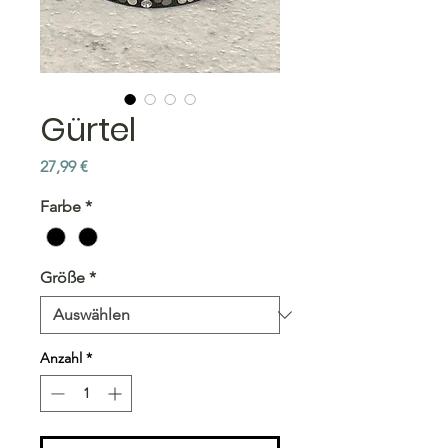
Gürtel
Preis
27,99 €
Farbe
*
Größe
*
Anzahl
*