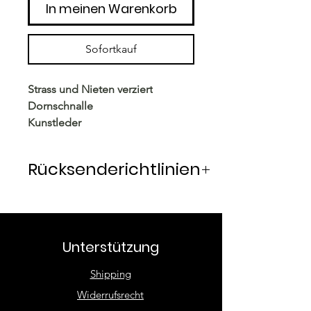
In meinen Warenkorb
Sofortkauf
Strass und Nieten verziert
Dornschnalle
Kunstleder
Rücksenderichtlinien
Rücksendung innerhalb von 14
Tagen möglich. Die Ware wird
vom Käufer frankiert und
Unterstützung
zurückgesandt. Unbeschädigte
Ware wird unmittelbar nach
Shipping
Eingang rückerstattet.
Widerrufsrecht