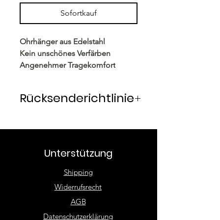
Sofortkauf
Ohrhänger aus Edelstahl
Kein unschönes Verfärben
Angenehmer Tragekomfort
Rücksenderichtlinie
Rücksendung innerhalb von 14
Tagen möglich. Die Ware wird
vom Käufer frankiert und
Unterstützung
zurückgesandt. Unbeschädigte
Ware wird unmittelbar nach
Shipping
Eingang rückerstattet.
Widerrufsrecht
AGB
Datenschutzerklärung