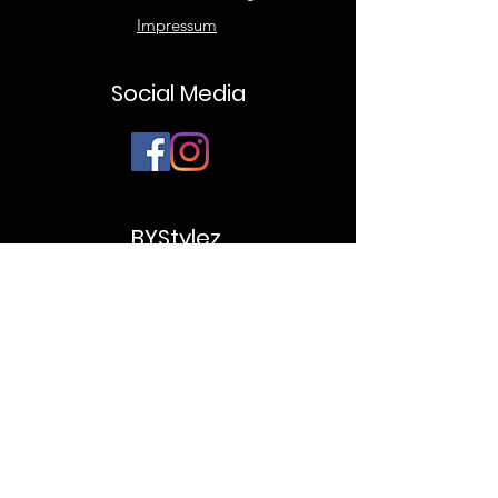
Impressum
Social Media
BYStylez.
Über Uns
Corporate Fashion
Terminvereinbarung
Damen Fashion
Herren Fashion
Newsletter-Anmeldung