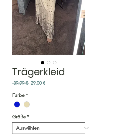
Trägerkleid
Standardpreis
Sale-
 39,99 € 
29,00 €
Preis
Farbe
*
Größe
*