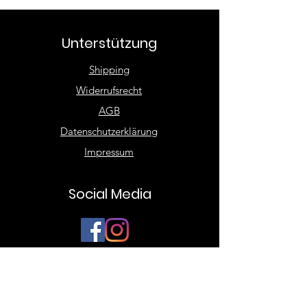
Tagen möglich. Die Ware wird
vom Käufer frankiert und
Unterstützung
zurückgesandt. Unbeschädigte
Ware wird unmittelbar nach
Shipping
Eingang rückerstattet.
Widerrufsrecht
AGB
Datenschutzerklärung
Impressum
Social Media
BYStylez.