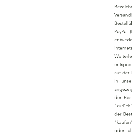
Bezeich
Versan
Bestellü
PayPal 
entweder
Interne
Weiter
entspre
auf der 
in unse
angezei
der Bes
"zurück
der Best
"kaufen"
oder äh