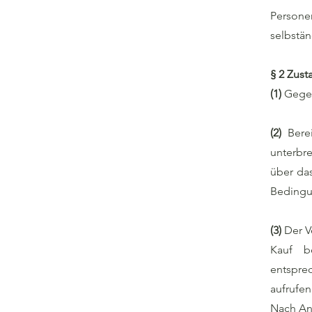
Persone
selbstän
§ 2 Zus
(1)
Gegen
(2)
Bere
unterbr
über da
Bedingu
(3)
Der V
Kauf b
entspre
aufrufe
Nach Ank