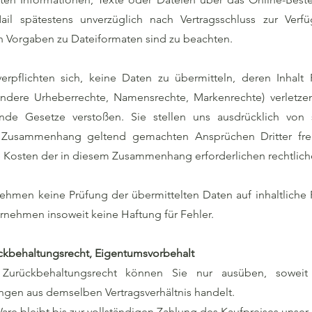
ail spätestens unverzüglich nach Vertragsschluss zur Verf
n Vorgaben zu Dateiformaten sind zu beachten.
verpflichten sich, keine Daten zu übermitteln, deren Inhalt 
ondere Urheberrechte, Namensrechte, Markenrechte) verletz
nde Gesetze verstoßen. Sie stellen uns ausdrücklich von 
Zusammenhang geltend gemachten Ansprüchen Dritter frei.
 Kosten der in diesem Zusammenhang erforderlichen rechtlich
ehmen keine Prüfung der übermittelten Daten auf inhaltliche R
nehmen insoweit keine Haftung für Fehler.
ückbehaltungsrecht, Eigentumsvorbehalt
 Zurückbehaltungsrecht können Sie nur ausüben, sowei
gen aus demselben Vertragsverhältnis handelt.
are bleibt bis zur vollständigen Zahlung des Kaufpreises unser