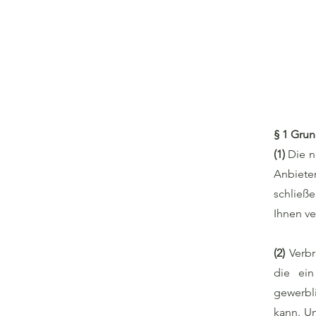
§ 1 Gru
(1)
Die n
Anbieter
schließe
Ihnen v
(2)
Verbr
die ein
gewerbl
kann. Un