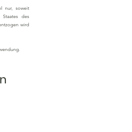
l nur, soweit
 Staates des
entzogen wird
nwendung.
en