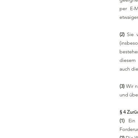
per E-M
etwaige
(2)
Sie 
(insbes
bestehe
diesem 
auch die
(3)
Wir n
und über
§ 4 Zur
(1)
Ein
Forderun
(2)
Die W