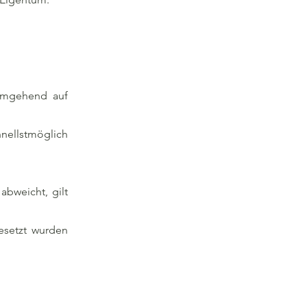
 umgehend auf
ellstmöglich
bweicht, gilt
esetzt wurden