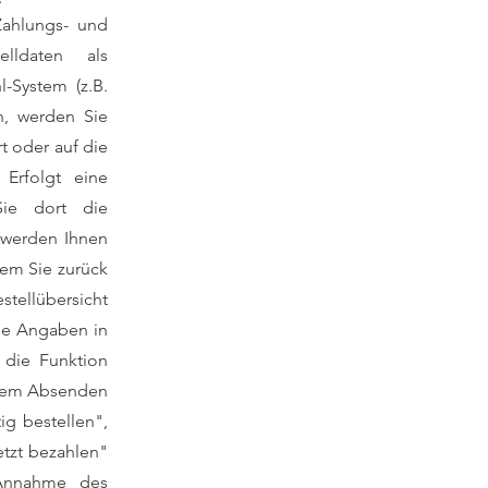
Zahlungs- und
lldaten als
l-System (z.B.
n, werden Sie
t oder auf die
 Erfolgt eine
Sie dort die
 werden Ihnen
dem Sie zurück
tellübersicht
die Angaben in
 die Funktion
t dem Absenden
ig bestellen",
etzt bezahlen"
 Annahme des