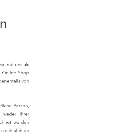
en
ie mit uns als
te Online Shop
benenfalls von
rliche Person,
 weder ihrer
echnet werden
e rechtsfähige