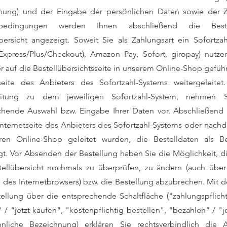
nung) und der Eingabe der persönlichen Daten sowie der 
dbedingungen werden Ihnen abschließend die Beste
bersicht angezeigt. Soweit Sie als Zahlungsart ein Sofortzah
(Express/Plus/Checkout), Amazon Pay, Sofort, giropay) nutze
 auf die Bestellübersichtsseite in unserem Online-Shop geführ
tseite des Anbieters des Sofortzahl-Systems weitergeleitet.
leitung zu dem jeweiligen Sofortzahl-System, nehmen 
chende Auswahl bzw. Eingabe Ihrer Daten vor. Abschließend
Internetseite des Anbieters des Sofortzahl-Systems oder nach
ren Online-Shop geleitet wurden, die Bestelldaten als Bes
gt. Vor Absenden der Bestellung haben Sie die Möglichkeit, 
tellübersicht nochmals zu überprüfen, zu ändern (auch über
" des Internetbrowsers) bzw. die Bestellung abzubrechen. Mi
ellung über die entsprechende Schaltfläche ("zahlungspflicht
 / "jetzt kaufen", "kostenpflichtig bestellen", "bezahlen" / "j
nliche Bezeichnung) erklären Sie rechtsverbindlich die