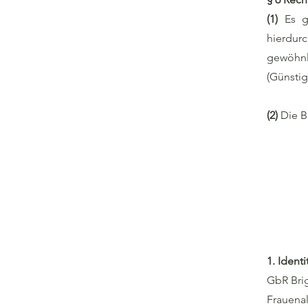
(1)
Es gi
hierdu
gewöhnl
(Günstig
(2)
Die B
1. Ident
GbR Brig
Frauenal