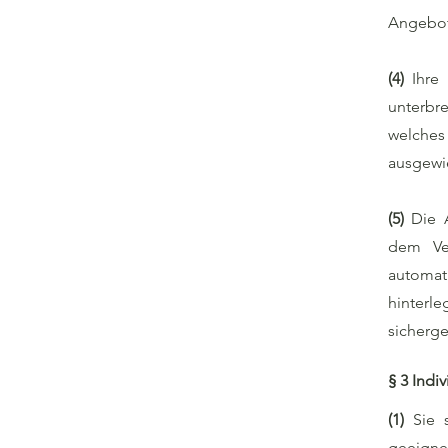
Angebot
(4)
Ihre
unterbre
welches 
ausgewi
(5)
Die 
dem Ver
automat
hinterl
sicherge
§ 3 Indi
(1)
Sie 
geeigne