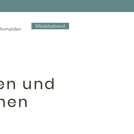
Mädelsabend
Anmelden
en und
nen