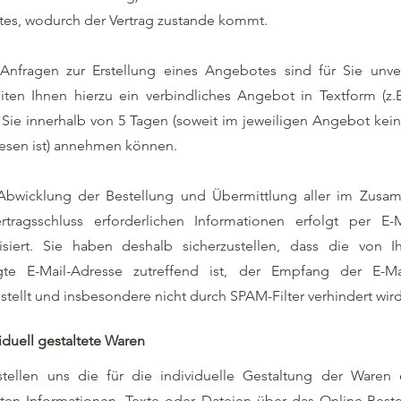
es, wodurch der Vertrag zustande kommt.
 Anfragen zur Erstellung eines Angebotes sind für Sie unver
iten Ihnen hierzu ein verbindliches Angebot in Textform (z.B
Sie innerhalb von 5 Tagen (soweit im jeweiligen Angebot kein
esen ist) annehmen können.
Abwicklung der Bestellung und Übermittlung aller im Zus
tragsschluss erforderlichen Informationen erfolgt per E-
isiert. Sie haben deshalb sicherzustellen, dass die von 
egte E-Mail-Adresse zutreffend ist, der Empfang der E-Ma
stellt und insbesondere nicht durch SPAM-Filter verhindert wird
viduell gestaltete Waren
stellen uns die für die individuelle Gestaltung der Waren e
ten Informationen, Texte oder Dateien über das Online-Beste