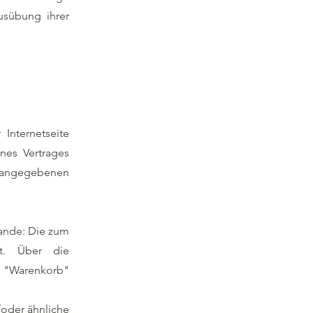
usübung ihrer
Internetseite
nes Vertrages
g angegebenen
ande: Die zum
t. Über die
n "Warenkorb"
(oder ähnliche