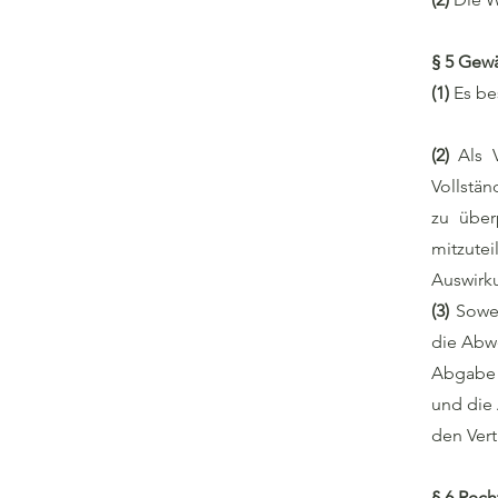
§ 5 Gewä
(1)
Es be
(2)
Als 
Vollstän
zu über
mitzutei
Auswirku
(3)
Sowe
die Abwe
Abgabe 
und die
den Vert
§ 6 Rech