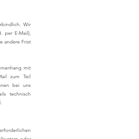
bindlich. Wir
. per E-Mail),
e andere Frist
ammenhang mit
Mail zum Teil
Ihnen bei uns
ils technisch
.
rforderlichen
llsystem oder