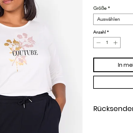
Größe
*
Auswählen
Anzahl
*
In me
Rücksender
Rücksendung inner
Die Ware wird vom 