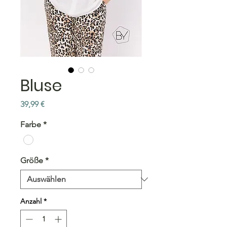
Bluse
Preis
39,99 €
Farbe
*
Größe
*
Anzahl
*