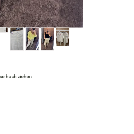
Die Ware wird vom 
zurückgesandt. Un
unmittelbar nach E
ose hoch ziehen