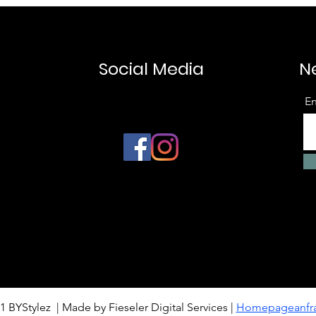
Social Media
N
En
1 BYStylez | Made by Fieseler Digital Services |
Homepageanfr