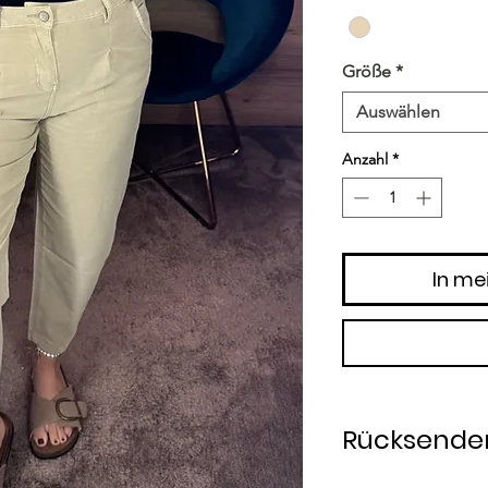
Größe
*
Auswählen
Anzahl
*
In me
Rücksender
Rücksendung inner