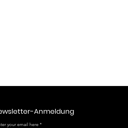
beschädigte Ware wird
ingang rückerstattet.
ewsletter-Anmeldung
ter your email here