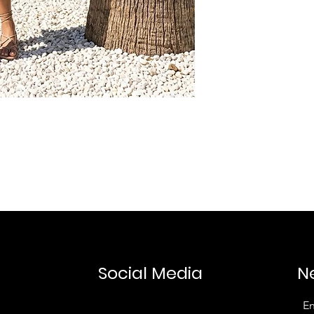
zurückgesandt. Un
unmittelbar nach E
Social Media
N
En