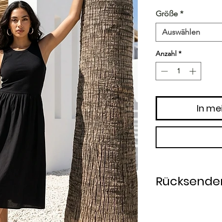
Größe
*
Auswählen
Anzahl
*
In me
Rücksender
Rücksendung inner
Die Ware wird vom 