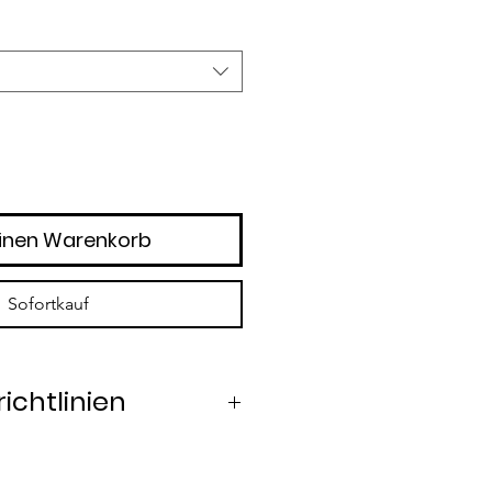
inen Warenkorb
Sofortkauf
ichtlinien
halb von 14 Tagen möglich.
Käufer frankiert und