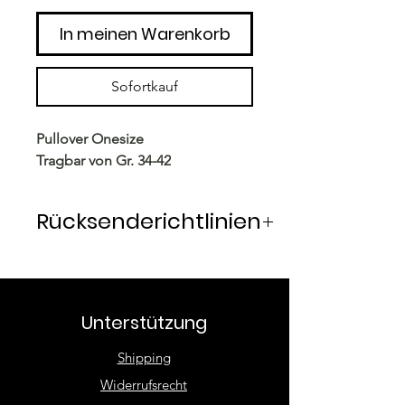
In meinen Warenkorb
Sofortkauf
Pullover Onesize
Tragbar von Gr. 34-42
Rücksenderichtlinien
Rücksendung innerhalb von 14
Tagen möglich. Die Ware wird
vom Käufer frankiert und
Unterstützung
zurückgesandt. Unbeschädigte
Ware wird unmittelbar nach
Shipping
Eingang rückerstattet.
Widerrufsrecht