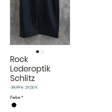
Rock
Lederoptik
Schlitz
Standardpreis
Sale-
 39,99 € 
29,00 €
Preis
Farbe
*