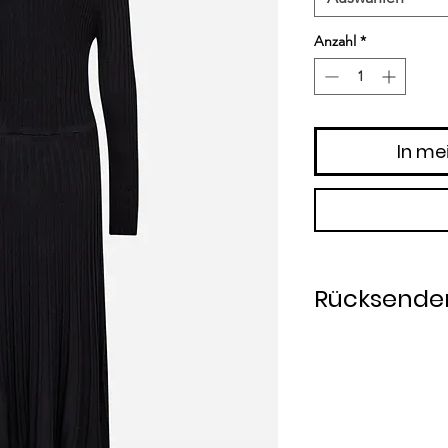
Anzahl
*
In me
Rücksender
Rücksendung inner
Die Ware wird vom 
zurückgesandt. Un
unmittelbar nach E