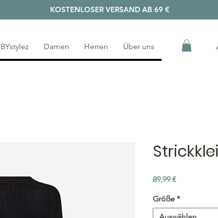
KOSTENLOSER VERSAND AB 69 €
BYstylez
Damen
Herren
Über uns
Strickkle
Preis
89,99 €
Größe
*
Auswählen