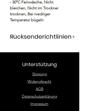
- 30°C Feinwäsche, Nicht
bleichen, Nicht im Trockner
trocknen, Bei niedriger
Temperatur bügeln
Rücksenderichtlinien
Rücksendung innerhalb von 14
Tagen möglich. Die Ware wird
vom Käufer frankiert und
Unterstützung
zurückgesandt. Unbeschädigte
Ware wird unmittelbar nach
Shipping
Eingang rückerstattet.
Widerrufsrecht
AGB
Datenschutzerklärung
Impressum