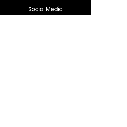
Social Media
BYStylez.
Über Uns
Corporate Fashion
Terminvereinbarung
Damen Fashion
Herren Fashion
Newsletter-Anmeldung
Enter your email here