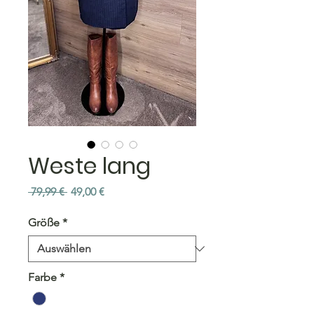
Weste lang
Standardpreis
Sale-
 79,99 € 
49,00 €
Preis
Größe
*
Farbe
*